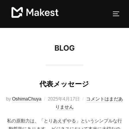
コ
ン
サイド
テ
ン
ツ
へ
BLOG
ス
キ
ッ
プ
代表メッセージ
投
by
OshimaChuya
2025年4月17日
コメントはまだあ
稿
りません
日:
私の原動力は、「とりあえずやる」というシンプルな行
動哲学にあります。 ビジネスにおいて本当に大切なの